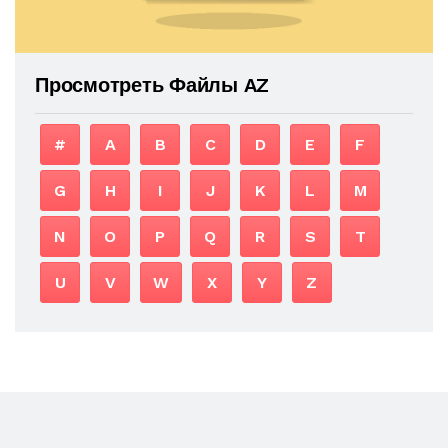
Просмотреть Файлы AZ
#
A
B
C
D
E
F
G
H
I
J
K
L
M
N
O
P
Q
R
S
T
U
V
W
X
Y
Z