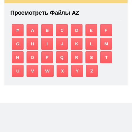
Просмотреть Файлы AZ
#
A
B
C
D
E
F
G
H
I
J
K
L
M
N
O
P
Q
R
S
T
U
V
W
X
Y
Z