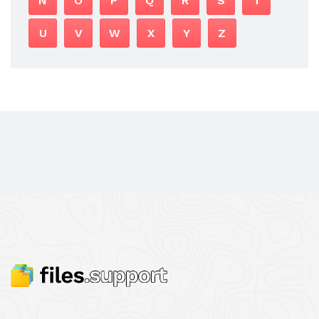
N
O
P
Q
R
S
T
U
V
W
X
Y
Z