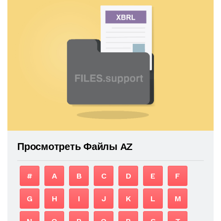
Просмотреть Файлы AZ
#
A
B
C
D
E
F
G
H
I
J
K
L
M