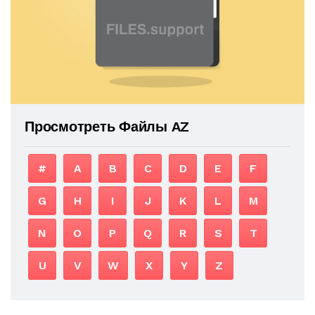
Просмотреть Файлы AZ
#
A
B
C
D
E
F
G
H
I
J
K
L
M
N
O
P
Q
R
S
T
U
V
W
X
Y
Z