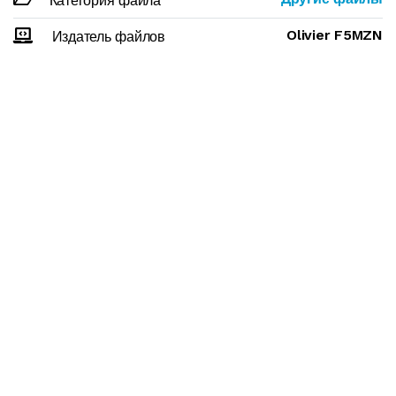
Категория файла
Olivier F5MZN
Издатель файлов