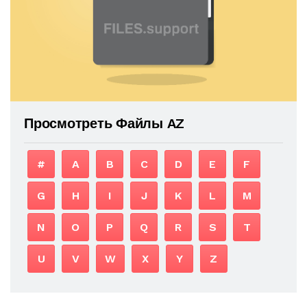
Просмотреть Файлы AZ
#
A
B
C
D
E
F
G
H
I
J
K
L
M
N
O
P
Q
R
S
T
U
V
W
X
Y
Z