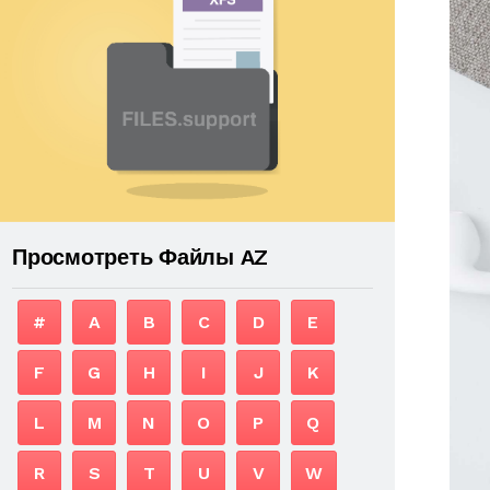
Просмотреть Файлы AZ
#
A
B
C
D
E
F
G
H
I
J
K
L
M
N
O
P
Q
R
S
T
U
V
W