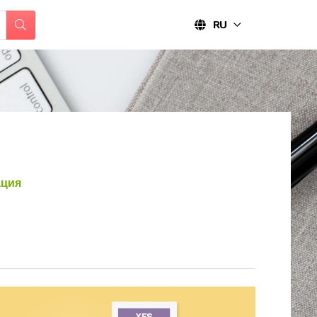
RU
ция