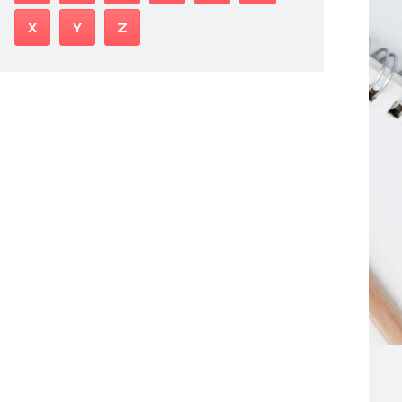
X
Y
Z