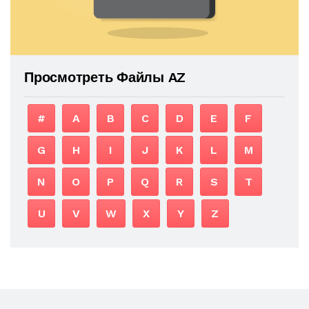
Просмотреть Файлы AZ
#
A
B
C
D
E
F
G
H
I
J
K
L
M
N
O
P
Q
R
S
T
U
V
W
X
Y
Z