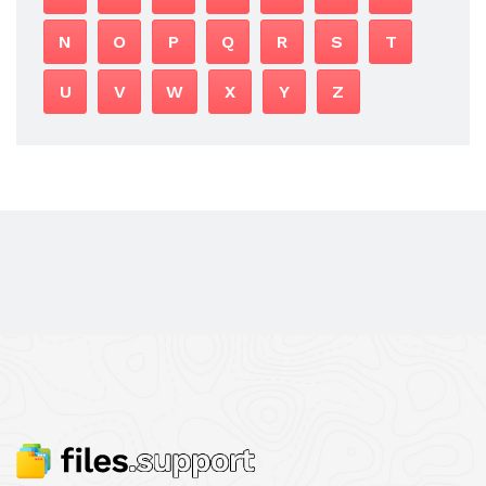
N
O
P
Q
R
S
T
U
V
W
X
Y
Z