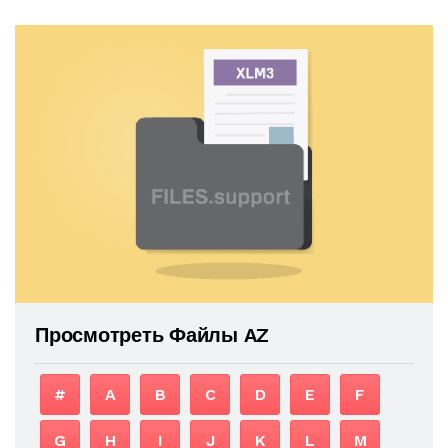
Просмотреть Файлы AZ
#
A
B
C
D
E
F
G
H
I
J
K
L
M