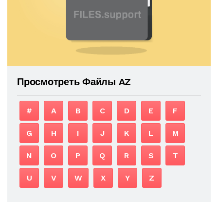
Просмотреть Файлы AZ
#
A
B
C
D
E
F
G
H
I
J
K
L
M
N
O
P
Q
R
S
T
U
V
W
X
Y
Z