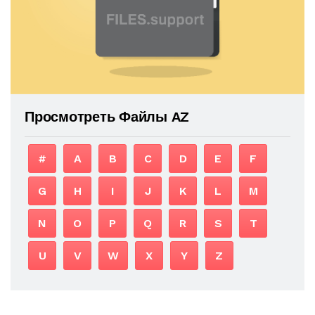
Просмотреть Файлы AZ
#
A
B
C
D
E
F
G
H
I
J
K
L
M
N
O
P
Q
R
S
T
U
V
W
X
Y
Z