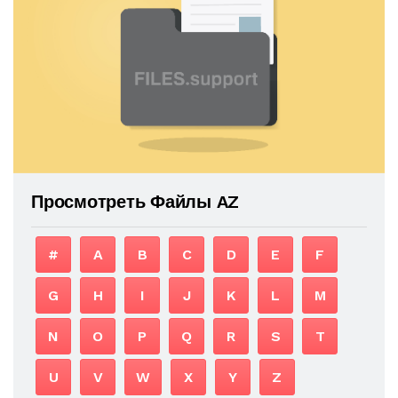
Просмотреть Файлы AZ
#
A
B
C
D
E
F
G
H
I
J
K
L
M
N
O
P
Q
R
S
T
U
V
W
X
Y
Z