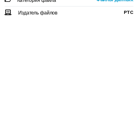
Категория файла
PTC
Издатель файлов