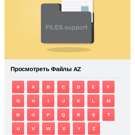
Просмотреть Файлы AZ
#
A
B
C
D
E
F
G
H
I
J
K
L
M
N
O
P
Q
R
S
T
U
V
W
X
Y
Z