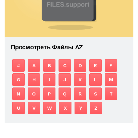
Просмотреть Файлы AZ
#
A
B
C
D
E
F
G
H
I
J
K
L
M
N
O
P
Q
R
S
T
U
V
W
X
Y
Z