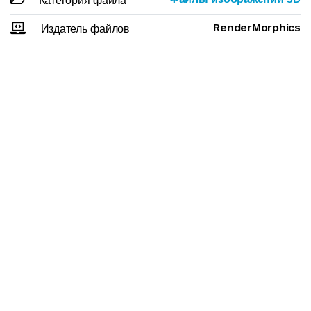
Категория файла
RenderMorphics
Издатель файлов