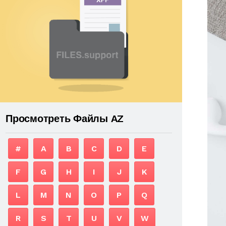
Просмотреть Файлы AZ
#
A
B
C
D
E
F
G
H
I
J
K
L
M
N
O
P
Q
R
S
T
U
V
W