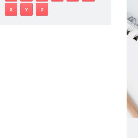
X
Y
Z