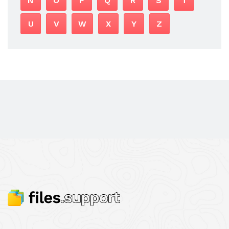
N
O
P
Q
R
S
T
U
V
W
X
Y
Z