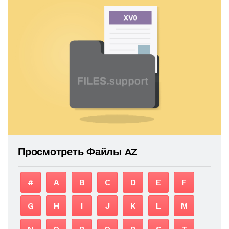
Просмотреть Файлы AZ
#
A
B
C
D
E
F
G
H
I
J
K
L
M