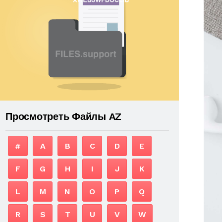
Просмотреть Файлы AZ
#
A
B
C
D
E
F
G
H
I
J
K
L
M
N
O
P
Q
R
S
T
U
V
W