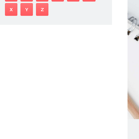
X
Y
Z