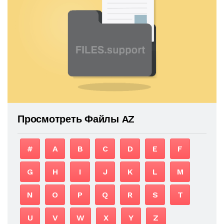
Просмотреть Файлы AZ
#
A
B
C
D
E
F
G
H
I
J
K
L
M
N
O
P
Q
R
S
T
U
V
W
X
Y
Z