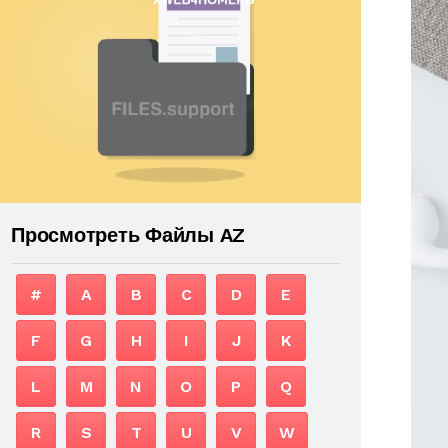
Просмотреть Файлы AZ
#
A
B
C
D
E
F
G
H
I
J
K
L
M
N
O
P
Q
R
S
T
U
V
W