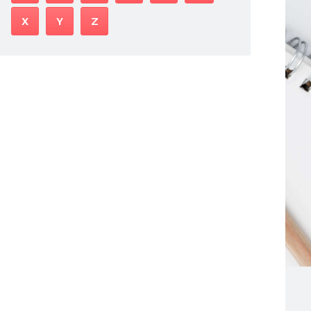
X
Y
Z