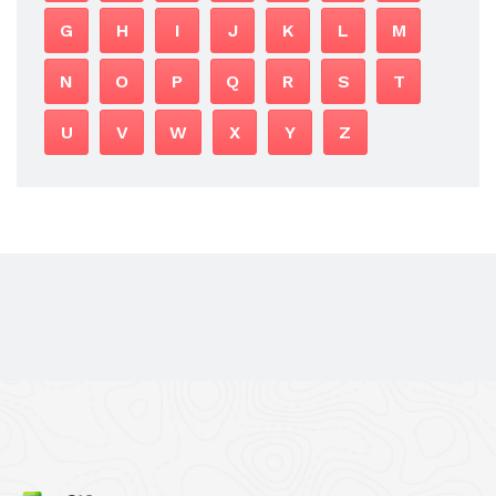
G
H
I
J
K
L
M
N
O
P
Q
R
S
T
U
V
W
X
Y
Z