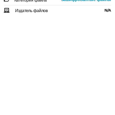
Категория файла
N/A
Издатель файлов