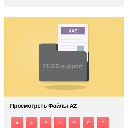
Просмотреть Файлы AZ
#
A
B
C
D
E
F