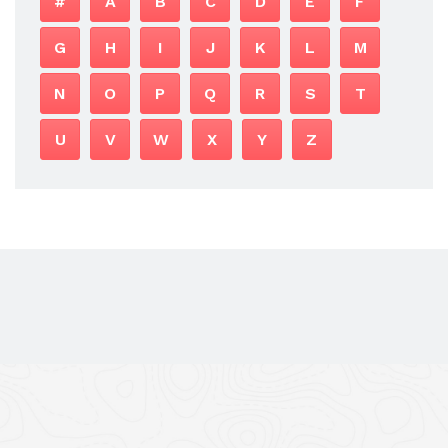
#
A
B
C
D
E
F
G
H
I
J
K
L
M
N
O
P
Q
R
S
T
U
V
W
X
Y
Z