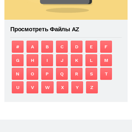
Просмотреть Файлы AZ
#
A
B
C
D
E
F
G
H
I
J
K
L
M
N
O
P
Q
R
S
T
U
V
W
X
Y
Z