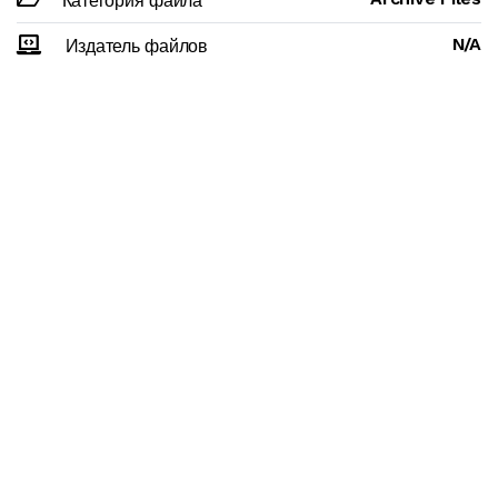
Категория файла
N/A
Издатель файлов