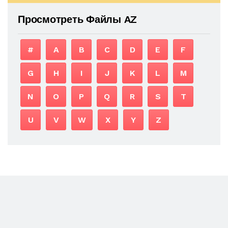
Просмотреть Файлы AZ
#
A
B
C
D
E
F
G
H
I
J
K
L
M
N
O
P
Q
R
S
T
U
V
W
X
Y
Z