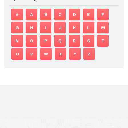
#
A
B
C
D
E
F
G
H
I
J
K
L
M
N
O
P
Q
R
S
T
U
V
W
X
Y
Z