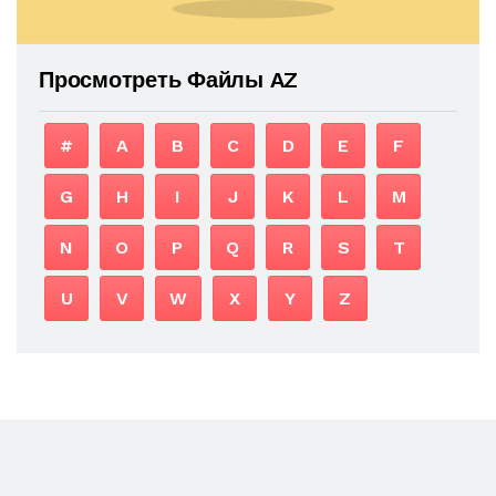
Просмотреть Файлы AZ
#
A
B
C
D
E
F
G
H
I
J
K
L
M
N
O
P
Q
R
S
T
U
V
W
X
Y
Z