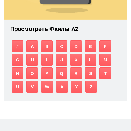
Просмотреть Файлы AZ
#
A
B
C
D
E
F
G
H
I
J
K
L
M
N
O
P
Q
R
S
T
U
V
W
X
Y
Z