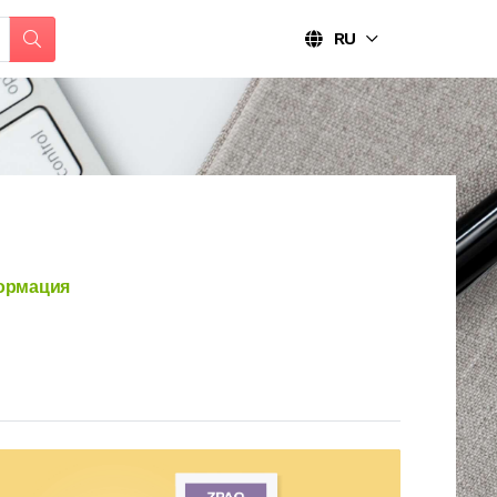
RU
ормация