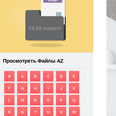
Просмотреть Файлы AZ
#
A
B
C
D
E
F
G
H
I
J
K
L
M
N
O
P
Q
R
S
T
U
V
W