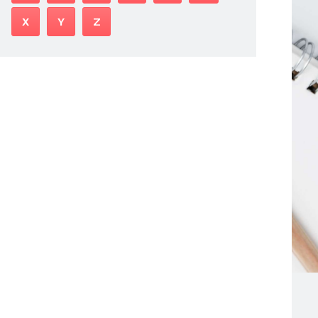
X
Y
Z