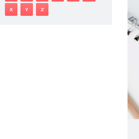
X
Y
Z