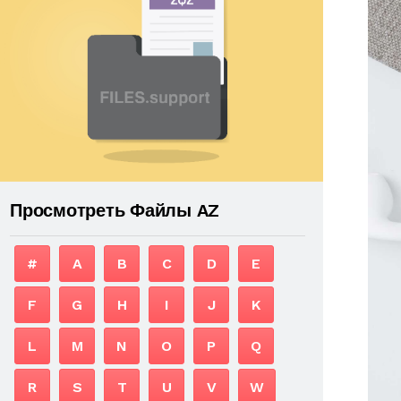
Просмотреть Файлы AZ
#
A
B
C
D
E
F
G
H
I
J
K
L
M
N
O
P
Q
R
S
T
U
V
W