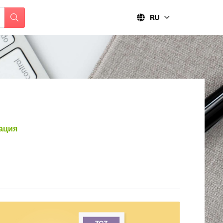
RU
ация