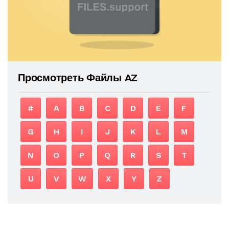
Просмотреть Файлы AZ
#
A
B
C
D
E
F
G
H
I
J
K
L
M
N
O
P
Q
R
S
T
U
V
W
X
Y
Z