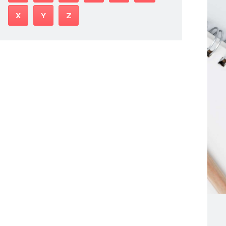
X
Y
Z