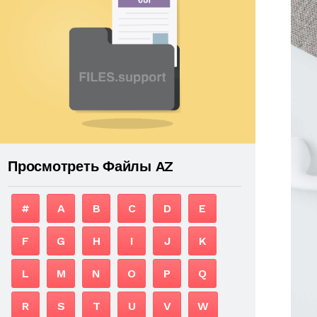
Просмотреть Файлы AZ
#
A
B
C
D
E
F
G
H
I
J
K
L
M
N
O
P
Q
R
S
T
U
V
W