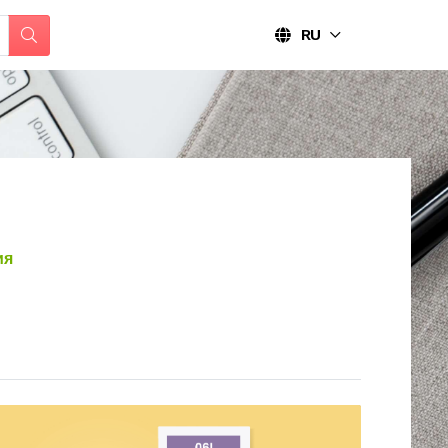
RU
ия