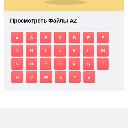
Просмотреть Файлы AZ
#
A
B
C
D
E
F
G
H
I
J
K
L
M
N
O
P
Q
R
S
T
U
V
W
X
Y
Z