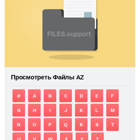
Просмотреть Файлы AZ
#
A
B
C
D
E
F
G
H
I
J
K
L
M
N
O
P
Q
R
S
T
U
V
W
X
Y
Z