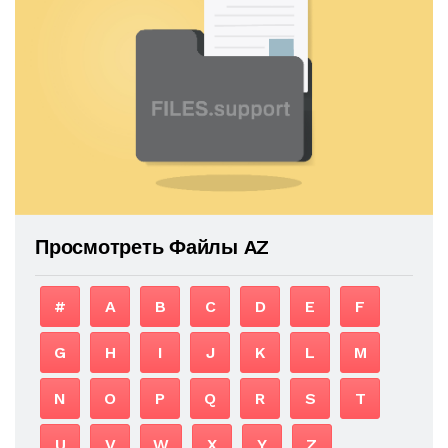
Просмотреть Файлы AZ
#
A
B
C
D
E
F
G
H
I
J
K
L
M
N
O
P
Q
R
S
T
U
V
W
X
Y
Z