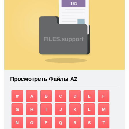
Просмотреть Файлы AZ
#
A
B
C
D
E
F
G
H
I
J
K
L
M
N
O
P
Q
R
S
T