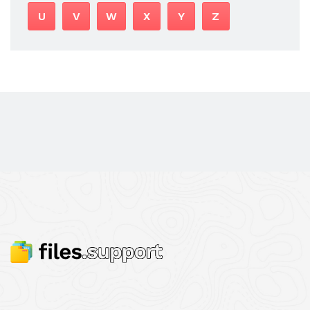
U
V
W
X
Y
Z