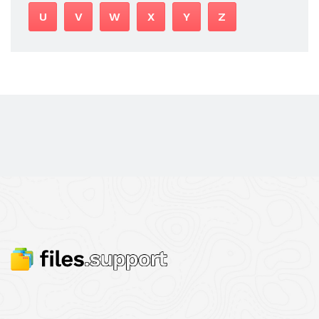
U
V
W
X
Y
Z