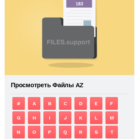
Просмотреть Файлы AZ
#
A
B
C
D
E
F
G
H
I
J
K
L
M
N
O
P
Q
R
S
T