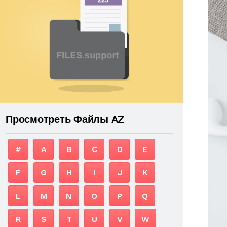
Просмотреть Файлы AZ
#
A
B
C
D
E
F
G
H
I
J
K
L
M
N
O
P
Q
R
S
T
U
V
W