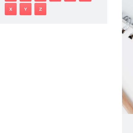
X
Y
Z