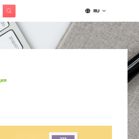
RU
ция