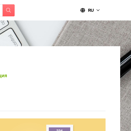
RU
ция