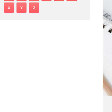
X
Y
Z