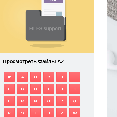
Просмотреть Файлы AZ
#
A
B
C
D
E
F
G
H
I
J
K
L
M
N
O
P
Q
R
S
T
U
V
W