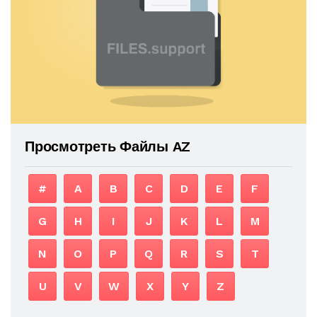
Просмотреть Файлы AZ
#
A
B
C
D
E
F
G
H
I
J
K
L
M
N
O
P
Q
R
S
T
U
V
W
X
Y
Z