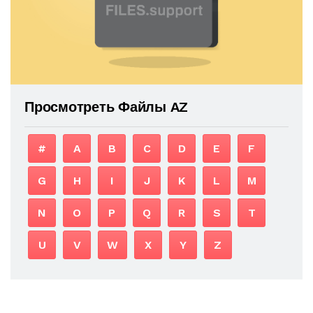
Просмотреть Файлы AZ
#
A
B
C
D
E
F
G
H
I
J
K
L
M
N
O
P
Q
R
S
T
U
V
W
X
Y
Z