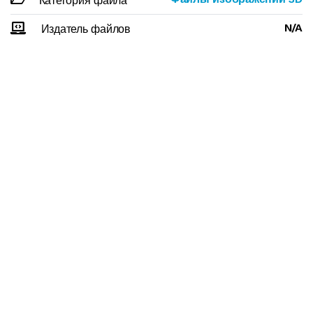
Категория файла
N/A
Издатель файлов