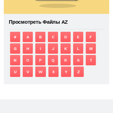
Просмотреть Файлы AZ
#
A
B
C
D
E
F
G
H
I
J
K
L
M
N
O
P
Q
R
S
T
U
V
W
X
Y
Z