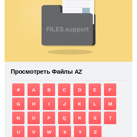
Просмотреть Файлы AZ
#
A
B
C
D
E
F
G
H
I
J
K
L
M
N
O
P
Q
R
S
T
U
V
W
X
Y
Z