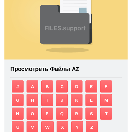
Просмотреть Файлы AZ
#
A
B
C
D
E
F
G
H
I
J
K
L
M
N
O
P
Q
R
S
T
U
V
W
X
Y
Z