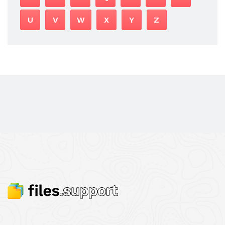
U
V
W
X
Y
Z