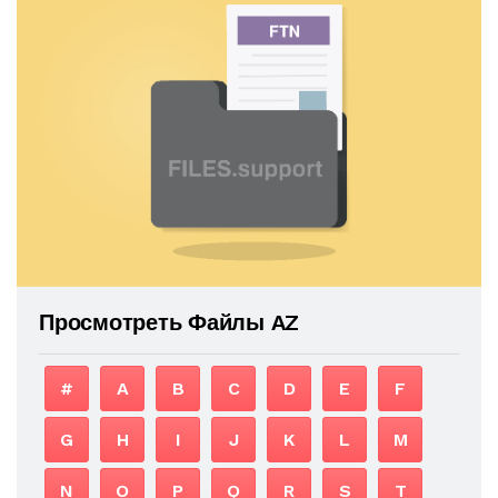
Просмотреть Файлы AZ
#
A
B
C
D
E
F
G
H
I
J
K
L
M
N
O
P
Q
R
S
T