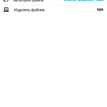
Категория файла
N/A
Издатель файлов