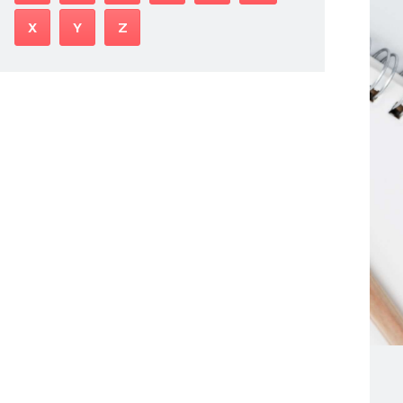
X
Y
Z