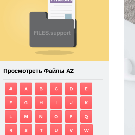
Просмотреть Файлы AZ
#
A
B
C
D
E
F
G
H
I
J
K
L
M
N
O
P
Q
R
S
T
U
V
W