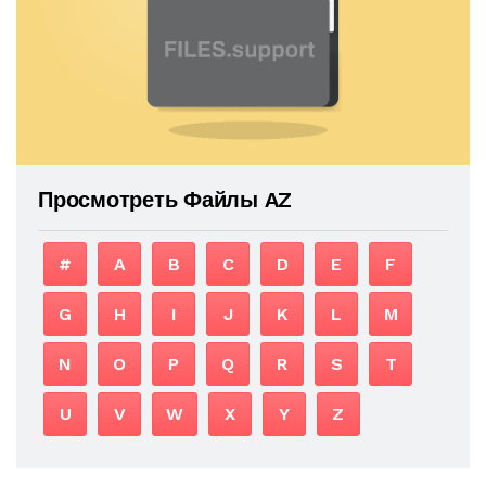
Просмотреть Файлы AZ
#
A
B
C
D
E
F
G
H
I
J
K
L
M
N
O
P
Q
R
S
T
U
V
W
X
Y
Z