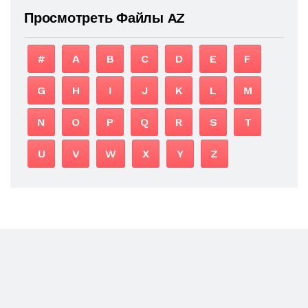
Просмотреть Файлы AZ
#
A
B
C
D
E
F
G
H
I
J
K
L
M
N
O
P
Q
R
S
T
U
V
W
X
Y
Z