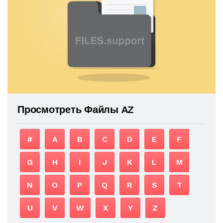
Просмотреть Файлы AZ
#
A
B
C
D
E
F
G
H
I
J
K
L
M
N
O
P
Q
R
S
T
U
V
W
X
Y
Z