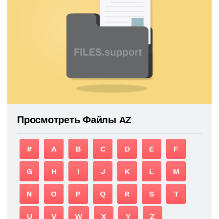
Просмотреть Файлы AZ
#
A
B
C
D
E
F
G
H
I
J
K
L
M
N
O
P
Q
R
S
T
U
V
W
X
Y
Z