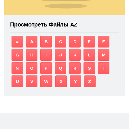
Просмотреть Файлы AZ
#
A
B
C
D
E
F
G
H
I
J
K
L
M
N
O
P
Q
R
S
T
U
V
W
X
Y
Z