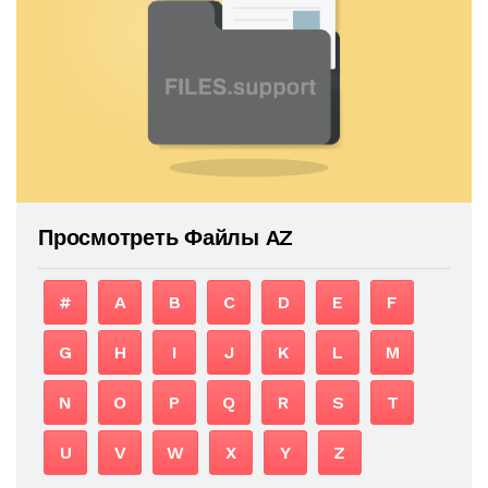
Просмотреть Файлы AZ
#
A
B
C
D
E
F
G
H
I
J
K
L
M
N
O
P
Q
R
S
T
U
V
W
X
Y
Z