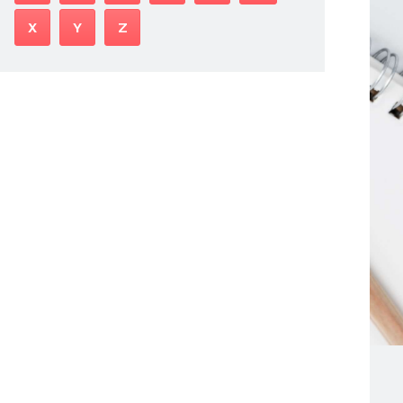
X
Y
Z