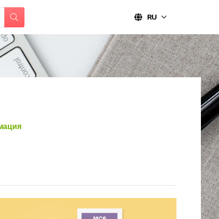
RU
мация