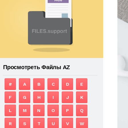
Просмотреть Файлы AZ
#
A
B
C
D
E
F
G
H
I
J
K
L
M
N
O
P
Q
R
S
T
U
V
W